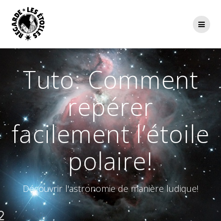
Passer
au
contenu
Tuto: Comment
repérer
facilement l’étoile
polaire!
Découvrir l'astronomie de manière ludique!