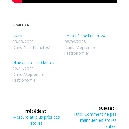
Similaire
Mars
Le ciel à l’oeil nu 2024
05/05/2020
03/04/2023
Dans "Les Planètes"
Dans "Apprendre
l'astronomie"
Pluies d’étoiles filantes
02/11/2020
Dans "Apprendre
l'astronomie"
Navigation
Suivant :
Précédent :
de
Article
Tuto: Comment ne pas
Article
Mercure au plus près des
suivant :
manquer les étoiles
précédent :
étoiles
filantes!