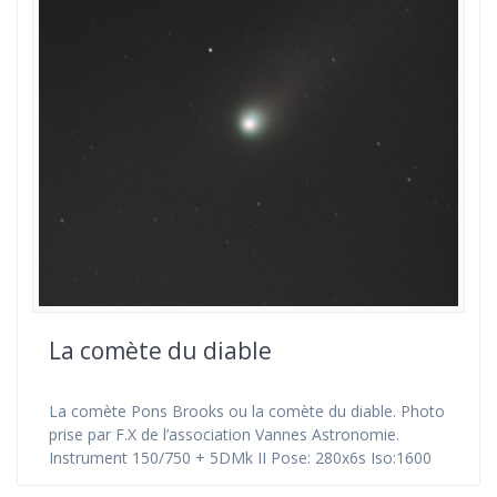
La comète du diable
La comète Pons Brooks ou la comète du diable. Photo
prise par F.X de l’association Vannes Astronomie.
Instrument 150/750 + 5DMk II Pose: 280x6s Iso:1600