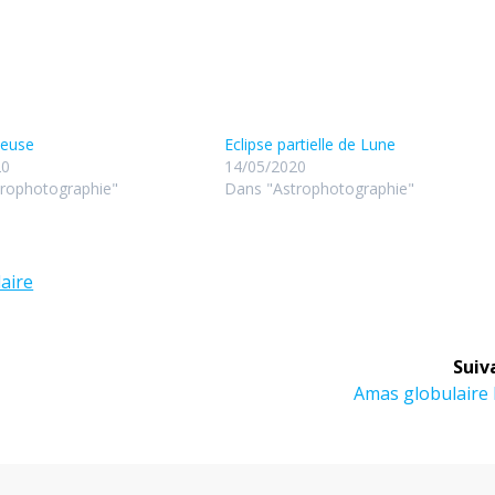
beuse
Eclipse partielle de Lune
20
14/05/2020
rophotographie"
Dans "Astrophotographie"
aire
Suiv
Article
Amas globulaire
suivant :