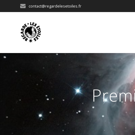
Passer
contact@regardelesetoiles.fr
au
contenu
Premi