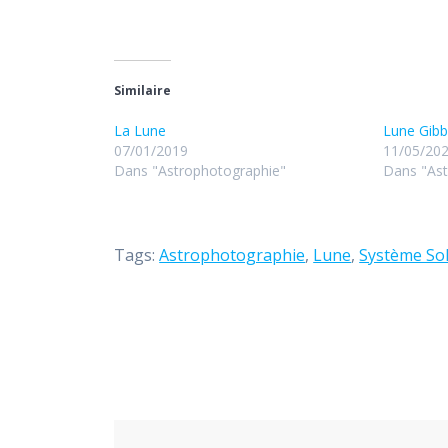
Similaire
La Lune
Lune Gib
07/01/2019
11/05/20
Dans "Astrophotographie"
Dans "Ast
Tags:
Astrophotographie
,
Lune
,
Système Sol
Navigation
de
l’article