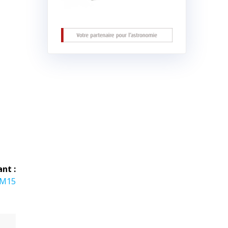
ant :
 M15