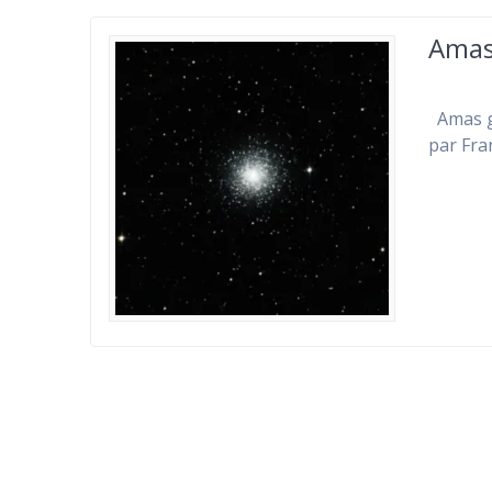
Amas
Amas gl
par Fra