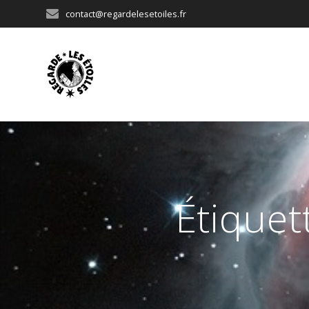
Passer
contact@regardelesetoiles.fr
au
contenu
Étiquet