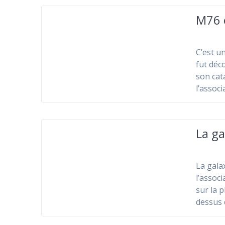
M76 
C’est u
fut déc
son cat
l’assoc
La g
La gala
l’assoc
sur la 
dessus 