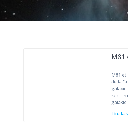
M81 
M81 et 
de la G
galaxie
son cen
galaxie
Lire la 